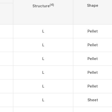
(4)
Shape
Structure
L
Pellet
L
Pellet
L
Pellet
L
Pellet
L
Pellet
L
Sheet