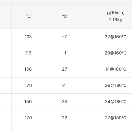
g/10min,
℃
℃
2.16kg
103
-7
37@160℃
116
-1
29@160℃
136
27
14@160℃
170
21
39@180℃
156
23
24@180℃
170
22
27@180℃