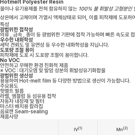
Hotmelt Polyester Resin
물이나 유기용제를 전혀 함유하지 않는
100% 불 휘발성 고형분인
상온에서 고체이며 가열시 액체상태로 되어, 이를 피착제에 도포하
특성
광범위한 접착성
의류 , 금속 , 종이 등 광범위한 기판에 접착 가능하며 빠른 속도로 
우수한 내화학성
세탁 견뢰도 및 유연성 등 우수한 내화학성을 지닙니다.
도포량 조절 용이
피착제에 도포 시 도포량 조절이 용이합니다.
No VOC
안전하고 무해한 환경 친화적 제품
※ VOC : 대기오염 및 발암 성분의 휘발성유기화합물
광범위한 생산성
용융하여 Hot-melt film 등 다양한 방법으로 생산이 가능합니다.
주요용도
핫멜트 필름
라벨, 엠블럼 등 섬유용 접착
자동차 내장재 및 필터
마스터 배치용 칼라칩
음료캔 Seam-sealing
제품사양
(1)
(2)
IV
Mn