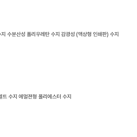
수지
수분산성 폴리우레탄 수지
감광성 (액상형 인쇄판) 수지
멜트 수지
에멀젼형 폴리에스터 수지