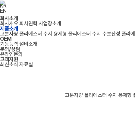
KR
EN
회사소개
회사개요
회사연혁
사업장소개
제품소개
고분자량 폴리에스터 수지
용제형 폴리에스터 수지
수분산성 폴리에
OEM
기동능력
설비소개
문의/상담
온라인문의
고객지원
최신소식
자료실
고분자량 폴리에스터 수지
용제형 