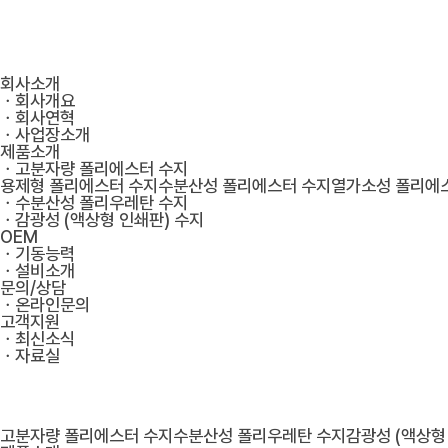
회사소개
ㆍ회사개요
ㆍ회사연혁
ㆍ사업장소개
제품소개
ㆍ고분자량 폴리에스터 수지
용제형 폴리에스터 수지
수분산성 폴리에스터 수지
열가소성 폴리에
ㆍ수분산성 폴리우레탄 수지
ㆍ감광성 (액상형 인쇄판) 수지
OEM
ㆍ기동능력
ㆍ설비소개
문의/상담
ㆍ온라인문의
고객지원
ㆍ최신소식
ㆍ자료실
고분자량 폴리에스터 수지
수분산성 폴리우레탄 수지
감광성 (액상형